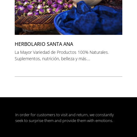
HERBOLARIO SANTA ANA
La Mayor Variedad de Productos 100% Naturales.
Suplementos, nutrición, belleza y más....
In order for customers to visit and return, we constantly
seek to surprise them and provide them with emotions.