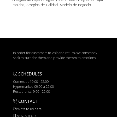
rapidos, Arreglos de Calidad, Modelo de negocio...
In order for customers to visit and return, we constantly
seek to surprise them and provide them with emotions.
SCHEDULES
Comercial: 10:00 - 22:00
Hypermarket: 09:00 a 22:00
Restaurants: 9:00 - 22:00
CONTACT
Write to us here
916 89 00 67